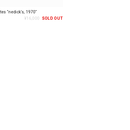
tes "nedick's, 1970"
¥16,000
SOLD OUT