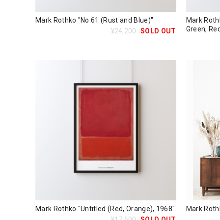
Mark Rothko "No.61 (Rust and Blue)"
Mark Rothk
Green, Red
¥24,200
SOLD OUT
Mark Rothko "Untitled (Red, Orange), 1968"
Mark Roth
¥17,600
SOLD OUT