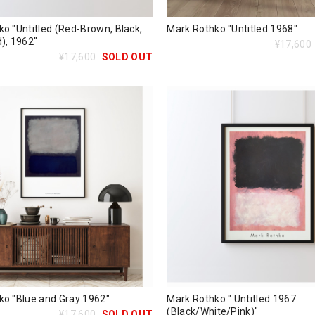
o "Untitled (Red-Brown, Black,
Mark Rothko "Untitled 1968"
), 1962"
¥17,600
¥17,600
SOLD OUT
ko "Blue and Gray 1962"
Mark Rothko " Untitled 1967
(Black/White/Pink)"
¥17,600
SOLD OUT