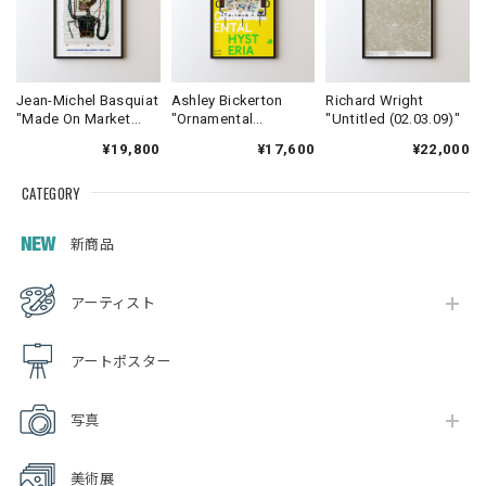
Jean-Michel Basquiat
Ashley Bickerton
Richard Wright
"Made On Market
"Ornamental
"Untitled (02.03.09)"
Street"
Hysteria"
¥19,800
¥17,600
¥22,000
CATEGORY
新商品
アーティスト
アートポスター
写真
美術展