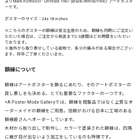
よりMark Rothkoの" Untitled 1967 (Black/White/Pink)"アートポスタ
ーです。
ポスターのサイズ：24x 18 inches
※こちらのポスターの額縁は受注生産のため、額縁も同時にご注文い
ただいた場合は、ご注文から発送まで2-3週間ほどお時間をいただい
ております。
※海外から取り寄せしている紙物で、多少の痛みがある場合がござい
ます、何卒ご了承くださいませ。
額縁について
額縁はアートポスターを飾るにあたり、そのアートポスターの
良し悪しをも決める、とても重要なファクターの一つです。
+A Poster Mode Galleryでは、額縁を既製品ではなく上質なオ
ーダーメイドの額縁をご用意。信頼がおける日本に工場のある
額縁屋さんへオーダーしています。
木材から削り出しで制作し、カラーで塗装された額縁は、四隅
に継ぎ目が出ないよう加工をしているのも特徴です。