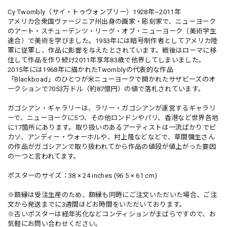
Cy Twombly（サイ・トゥウォンブリー）1928年~2011年
アメリカ合衆国ヴァージニア州出身の画家・彫刻家で、ニューヨーク
のアート・スチューデンツ・リーグ・オブ・ニューヨーク（美術学生
連合）で美術を学びました。1953年には暗号制作者としてアメリカ陸
軍に従軍し、作品に影響を与えたとされています。戦後はローマに移
住して作品を作り続け2011年享年83歳で他界してしまいました。
2015年には1968年に描かれたTwomblyの代表的な作品
「Blackboad」のひとつが米ニューヨークで開かれたサザビーズのオ
ークションで7053万ドル（約87億円）の値で落札されています。
ガゴシアン・ギャラリーは、ラリー・ガゴシアンが運営するギャラリ
ーで、ニューヨークに5つ、その他ロンドンやパリ、香港など世界各地
に17箇所にあります。取り扱いのあるアーティストは一流ばかりでピ
カソ、アンディー・ウォーホルや、村上隆などなどで、草間彌生さん
の作品がガゴシアンで取り扱われてから作品の値段が値上がった要因
の一つと言われてます。
ポスターのサイズ：38 × 24 inches (96.5 × 61 cm)
※額縁は受注生産のため、額縁も同時にご注文いただいた場合、ご注
文から発送までに3週間ほどお時間をいただいております。
※古いポスターは経年劣化などコンディションがまばらですので、お
気軽にお問い合わせください。