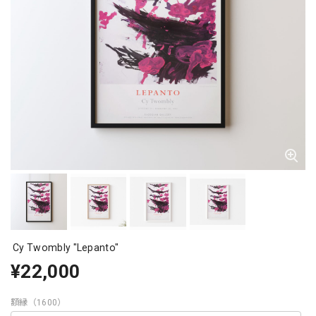
Cy Twombly "Lepanto"
¥22,000
額縁（1600）