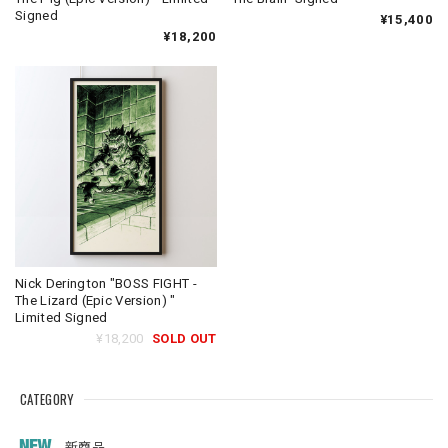
Signed
¥15,400
¥18,200
Nick Derington "BOSS FIGHT -
The Lizard (Epic Version) "
Limited Signed
¥18,200
SOLD OUT
CATEGORY
新商品