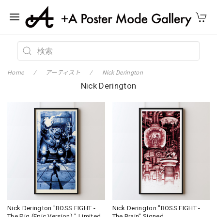
Home
アーティスト
Nick Derington
Nick Derington
Nick Derington "BOSS FIGHT -
Nick Derington "BOSS FIGHT -
The Pig (Epic Version) " Limited
The Brain" Signed