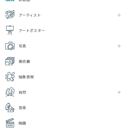
アーティスト
アートポスター
写真
美術展
抽象表現
自然
音楽
映画