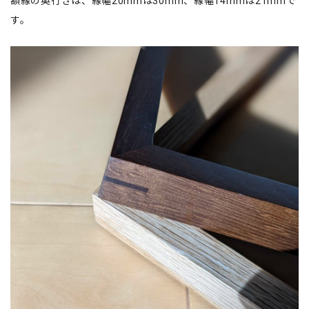
額縁の奥行きは、縁幅20mmは30mm、縁幅14mmは21mmで
す。