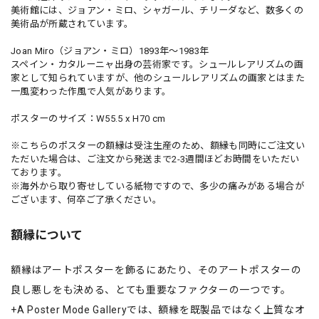
美術館には、ジョアン・ミロ、シャガール、チリーダなど、数多くの
美術品が所蔵されています。
Joan Miro（ジョアン・ミロ）1893年〜1983年
スペイン・カタルーニャ出身の芸術家です。シュールレアリズムの画
家として知られていますが、他のシュールレアリズムの画家とはまた
一風変わった作風で人気があります。
ポスターのサイズ：W55.5 x H70 cm
※こちらのポスターの額縁は受注生産のため、額縁も同時にご注文い
ただいた場合は、ご注文から発送まで2-3週間ほどお時間をいただい
ております。
※海外から取り寄せしている紙物ですので、多少の痛みがある場合が
ございます、何卒ご了承ください。
額縁について
額縁はアートポスターを飾るにあたり、そのアートポスターの
良し悪しをも決める、とても重要なファクターの一つです。
+A Poster Mode Galleryでは、額縁を既製品ではなく上質なオ