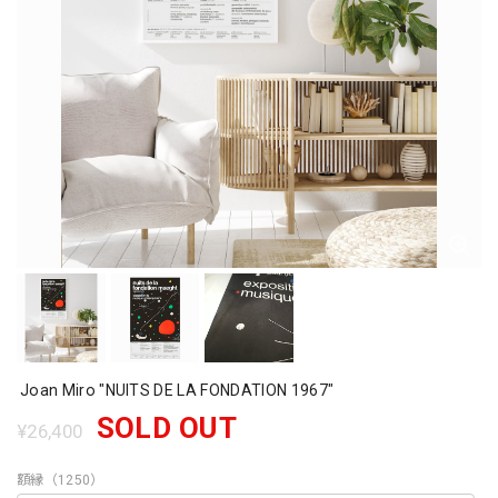
Joan Miro "NUITS DE LA FONDATION 1967"
SOLD OUT
¥26,400
額縁（1250）