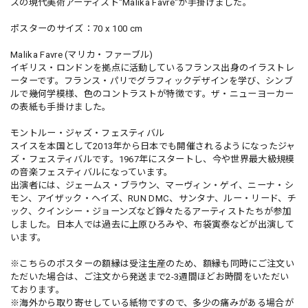
スの現代美術アーティスト"Malika Favre"が手掛けました。
ポスターのサイズ：70 x 100 cm
Malika Favre (マリカ・ファーブル)
イギリス・ロンドンを拠点に活動しているフランス出身のイラストレ
ーターです。フランス・パリでグラフィックデザインを学び、シンブ
ルで幾何学模様、色のコントラストが特徴です。ザ・ニューヨーカー
の表紙も手掛けました。
モントルー・ジャズ・フェスティバル
スイスを本国として2013年から日本でも開催されるようになったジャ
ズ・フェスティバルです。1967年にスタートし、今や世界最大級規模
の音楽フェスティバルになっています。
出演者には、ジェームス・ブラウン、マーヴィン・ゲイ、ニーナ・シ
モン、アイザック・ヘイズ、RUN DMC、サンタナ、ルー・リード、チ
ック、クインシー・ジョーンズなど錚々たるアーティストたちが参加
しました。日本人では過去に上原ひろみや、布袋寅泰などが出演して
います。
※こちらのポスターの額縁は受注生産のため、額縁も同時にご注文い
ただいた場合は、ご注文から発送まで2-3週間ほどお時間をいただい
ております。
※海外から取り寄せしている紙物ですので、多少の痛みがある場合が