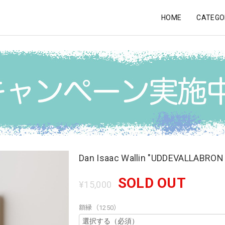
HOME
CATEGO
Dan Isaac Wallin "UDDEVALLABRON 
SOLD OUT
¥15,000
額縁（1250）