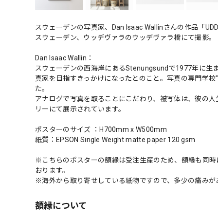
スウェーデンの写真家、Dan Isaac Wallinさんの作品「UDDE
スウェーデン、ウッデヴァラのウッデヴァラ橋にて撮影。
Dan Isaac Wallin：
スウェーデンの西海岸にあるStenungsundで1977
真家を目指すきっかけになったとのこと。写真の専門学校"Bisko
た。
アナログで写真を取ることにこだわり、被写体は、彼の人
リーにて展示されています。
ポスターのサイズ ：H700mm x W500mm
紙質：EPSON Single Weight matte paper 120 gsm
※こちらのポスターの額縁は受注生産のため、額縁も同時
おります。
※海外から取り寄せしている紙物ですので、多少の痛みが
額縁について