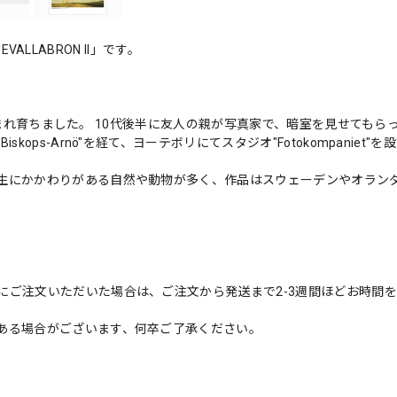
VALLABRON II」です。
年に生まれ育ちました。 10代後半に友人の親が写真家で、暗室を見せてもら
ps-Arnö"を経て、ヨーテボリにてスタジオ"Fotokompaniet"を
生にかかわりがある自然や動物が多く、作品はスウェーデンやオラン
にご注文いただいた場合は、ご注文から発送まで2-3週間ほどお時間
ある場合がございます、何卒ご了承ください。