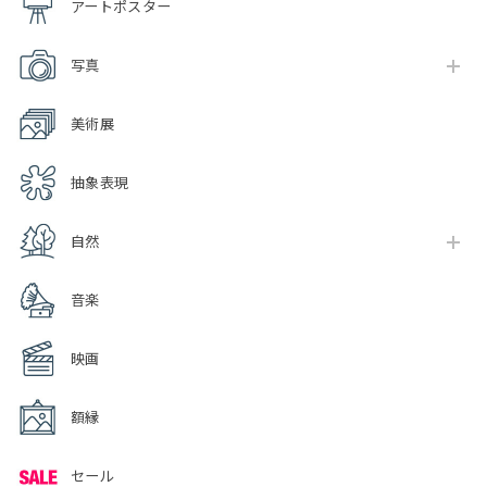
アートポスター
写真
美術展
抽象表現
自然
音楽
映画
額縁
セール