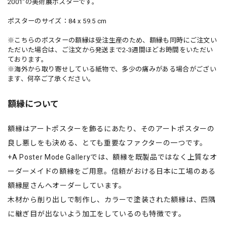
2001"の美術展ポスターです。
ポスターのサイズ：84 x 59.5 cm
※こちらのポスターの額縁は受注生産のため、額縁も同時にご注文い
ただいた場合は、ご注文から発送まで2-3週間ほどお時間をいただい
ております。
※海外から取り寄せしている紙物で、多少の痛みがある場合がござい
ます、何卒ご了承ください。
額縁について
額縁はアートポスターを飾るにあたり、そのアートポスターの
良し悪しをも決める、とても重要なファクターの一つです。
+A Poster Mode Galleryでは、額縁を既製品ではなく上質なオ
ーダーメイドの額縁をご用意。信頼がおける日本に工場のある
額縁屋さんへオーダーしています。
木材から削り出しで制作し、カラーで塗装された額縁は、四隅
に継ぎ目が出ないよう加工をしているのも特徴です。