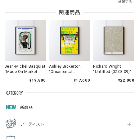
通報する
関連商品
Jean-Michel Basquiat
Ashley Bickerton
Richard Wright
"Made On Market
"Ornamental
"Untitled (02.03.09)"
Street"
Hysteria"
¥19,800
¥17,600
¥22,000
CATEGORY
新商品
アーティスト