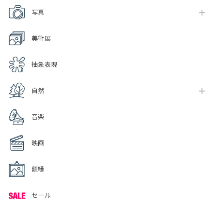
写真
美術展
抽象表現
自然
音楽
映画
額縁
セール