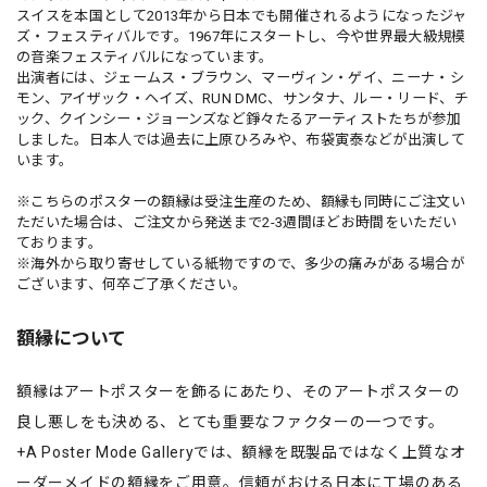
スイスを本国として2013年から日本でも開催されるようになったジャ
ズ・フェスティバルです。1967年にスタートし、今や世界最大級規模
の音楽フェスティバルになっています。
出演者には、ジェームス・ブラウン、マーヴィン・ゲイ、ニーナ・シ
モン、アイザック・ヘイズ、RUN DMC、サンタナ、ルー・リード、チ
ック、クインシー・ジョーンズなど錚々たるアーティストたちが参加
しました。日本人では過去に上原ひろみや、布袋寅泰などが出演して
います。
※こちらのポスターの額縁は受注生産のため、額縁も同時にご注文い
ただいた場合は、ご注文から発送まで2-3週間ほどお時間をいただい
ております。
※海外から取り寄せしている紙物ですので、多少の痛みがある場合が
ございます、何卒ご了承ください。
額縁について
額縁はアートポスターを飾るにあたり、そのアートポスターの
良し悪しをも決める、とても重要なファクターの一つです。
+A Poster Mode Galleryでは、額縁を既製品ではなく上質なオ
ーダーメイドの額縁をご用意。信頼がおける日本に工場のある