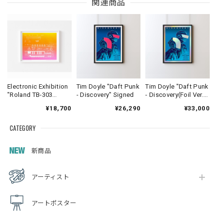
関連商品
Electronic Exhibition
Tim Doyle "Daft Punk
Tim Doyle "Daft Punk
"Roland TB-303
- Discovery" Signed
- Discovery(Foil Ver.)"
Gradient Poster"
Signed
¥18,700
¥26,290
¥33,000
CATEGORY
新商品
アーティスト
アートポスター