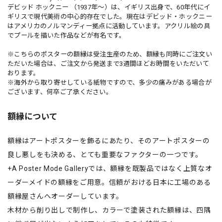
デビッド ホックニー （1937年〜）は、イギリス出身で、60年代にイ
ギリスで現代美術の中心的存在でした。現在はデビッド・ホックニー
はアメリカのノルマンディー拠点に活動しています。アクリル絵の具
でプールを描いた作品などが有名です。
※こちらのポスターの額縁は受注生産のため、額縁も同時にご注文い
ただいた場合は、ご注文から発送まで3週間ほどお時間をいただいて
おります。
※海外から取り寄せしている紙物ですので、多少の痛みがある場合が
ございます、何卒ご了承ください。
額縁について
額縁はアートポスターを飾るにあたり、そのアートポスターの
良し悪しをも決める、とても重要なファクターの一つです。
+A Poster Mode Galleryでは、額縁を既製品ではなく上質なオ
ーダーメイドの額縁をご用意。信頼がおける日本に工場のある
額縁屋さんへオーダーしています。
木材から削り出しで制作し、カラーで塗装された額縁は、四隅