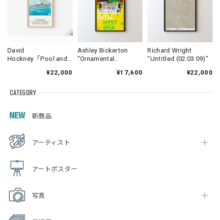
David
Ashley Bickerton
Richard Wright
Hockney「Pool and
"Ornamental
"Untitled (02.03.09)"
Steps 1971」
Hysteria"
¥22,000
¥17,600
¥22,000
CATEGORY
新商品
アーティスト
アートポスター
写真