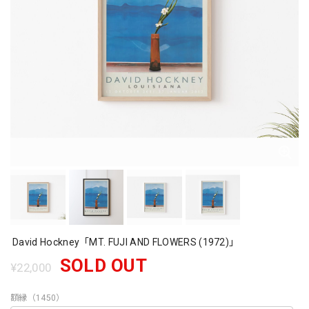
David Hockney「MT. FUJI AND FLOWERS (1972)」
SOLD OUT
¥22,000
額縁（1450）